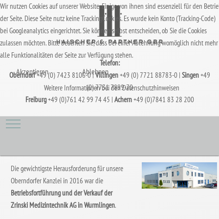
Wir nutzen Cookies auf unserer Website. Einige von ihnen sind essenziell für den Betri
der Seite. Diese Seite nutz keine TrackingCookies. Es wurde kein Konto (Tracking-Code)
bei Googleanalytics eingerichtet. Sie können selbst entscheiden, ob Sie die Cookies
zulassen möchten. Bitte beachten Sie, dass bei einer Ablehnung womöglich nicht mehr
alle Funktionalitäten der Seite zur Verfügung stehen.
Telefon:
Akzeptieren
Ablehnen
Oberndorf
+49 (0) 7423 8106-0 |
Villingen
+49 (0) 7721 88783-0 |
Singen
+49
(0) 7731 7899-70
Weitere Informationen bei den Datenschutzhinweisen
Freiburg
+49 (0)761 42 99 74 45 |
Achern
+49 (0)7841 83 28 200
Mobile Menu Toggle
Die gewichtigste Herausforderung für unsere
Oberndorfer Kanzlei in 2016 war die
Betriebsfortführung und der Verkauf der
Zrinski Medizintechnik AG in Wurmlingen
.