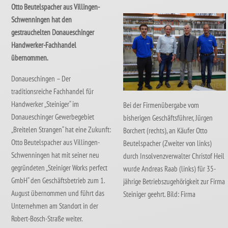
Otto Beutelspacher aus Villingen-
Schwenningen hat den
gestrauchelten Donaueschinger
Handwerker-Fachhandel
übernommen.
Donaueschingen – Der
traditionsreiche Fachhandel für
Handwerker „Steiniger“ im
Bei der Firmenübergabe vom
Donaueschinger Gewerbegebiet
bisherigen Geschäftsführer, Jürgen
„Breitelen Strangen“ hat eine Zukunft:
Borchert (rechts), an Käufer Otto
Otto Beutelspacher aus Villingen-
Beutelspacher (Zweiter von links)
Schwenningen hat mit seiner neu
durch Insolvenzverwalter Christof Heil
gegründeten „Steiniger Works perfect
wurde Andreas Raab (links) für 35-
GmbH“ den Geschäftsbetrieb zum 1.
jährige Betriebszugehörigkeit zur Firma
August übernommen und führt das
Steiniger geehrt. Bild: Firma
Unternehmen am Standort in der
Robert-Bosch-Straße weiter.